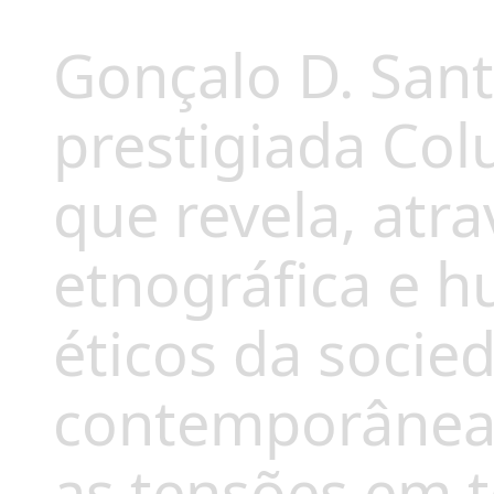
Gonçalo D. Sant
prestigiada Col
que revela, atr
etnográfica e h
éticos da socie
contemporânea
as tensões em t