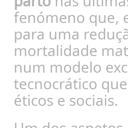
parto
nas última
fenómeno que, e
para uma redução
mortalidade mate
num modelo exce
tecnocrático que
éticos e sociais.
Um dos aspetos 