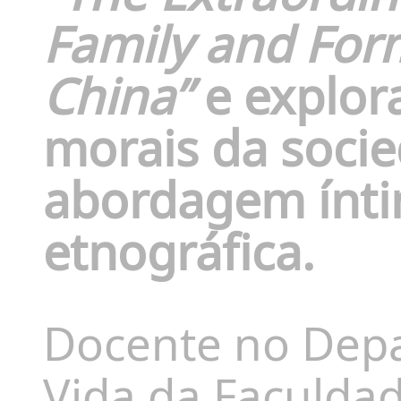
Family and For
China”
e explor
morais da soci
abordagem ínt
etnográfica.
Docente no Depa
Vida da Faculdad