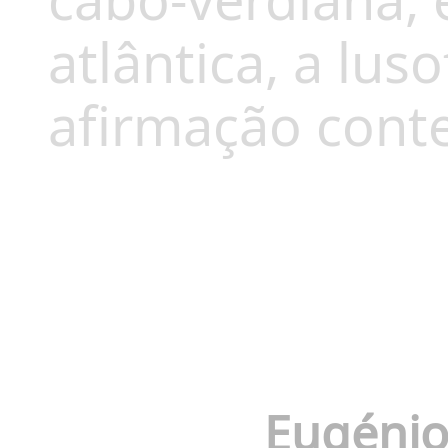
cabo-verdiana, 
atlântica, a lus
afirmação cont
Eugénio