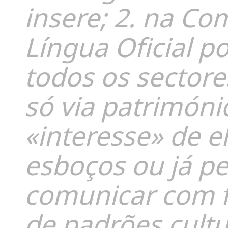
insere; 2. na C
Língua Oficial p
todos os sectore
só via patrimóni
«interesse» de el
esboços ou já 
comunicar com f
de padrões cultur