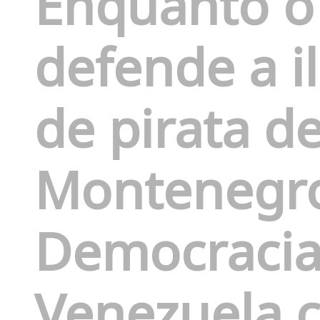
Enquanto o
defende a i
de pirata d
Montenegro
Democracia
Venezuela 