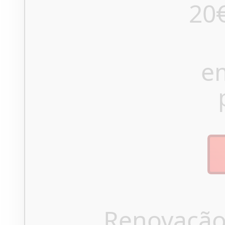
20
e
Renovação