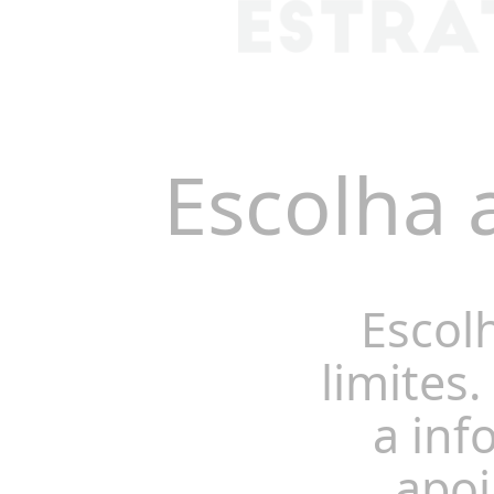
Escolha 
Escol
limites.
a inf
apoi