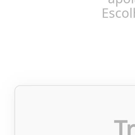
Escol
T