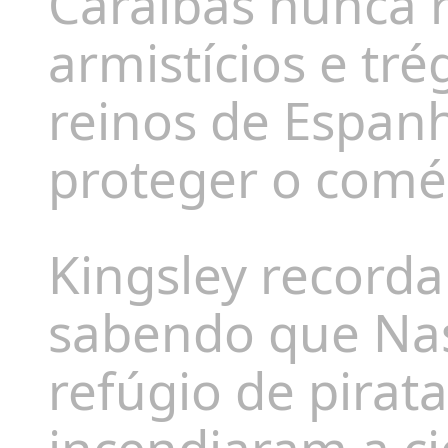
Caraíbas nunca r
armistícios e tr
reinos de Espanh
proteger o comér
Kingsley recorda
sabendo que Nas
refúgio de pirat