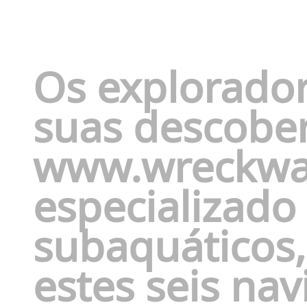
Os explorador
suas descobe
www.wreckw
especializado
subaquáticos
estes seis na