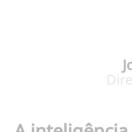
J
Dire
A inteligência