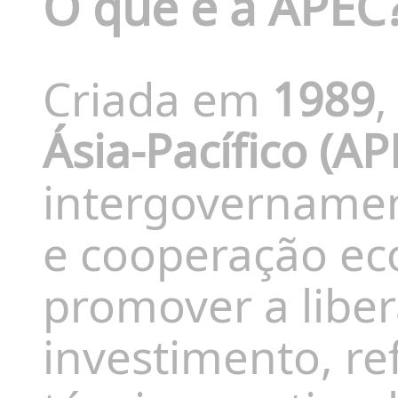
O que é a APEC
Criada em
1989
,
Ásia-Pacífico (AP
intergovernamen
e cooperação ec
promover a liber
investimento, re