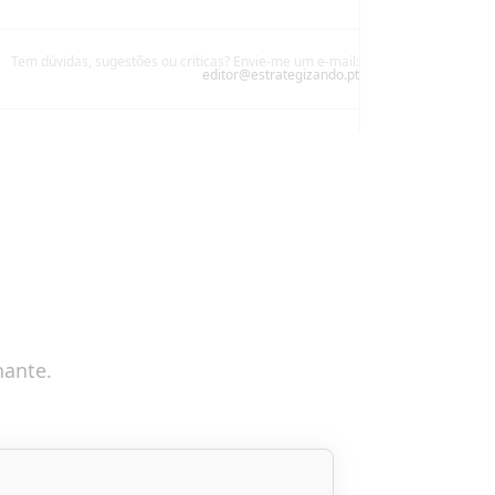
Tem dúvidas, sugestões ou críticas? Envie-me um e-mail:
editor@estrategizando.pt
nante.