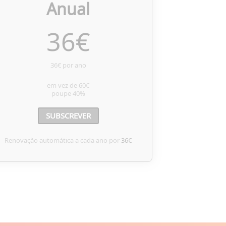
Anual
36
€
36€ por ano
em vez de
60€
poupe
40%
SUBSCREVER
Renovação automática a cada ano por
36€