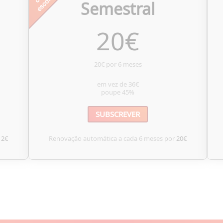
Semestral
20
€
20€ por 6 meses
em vez de
36€
poupe
45%
SUBSCREVER
12€
Renovação automática a cada 6 meses por
20€