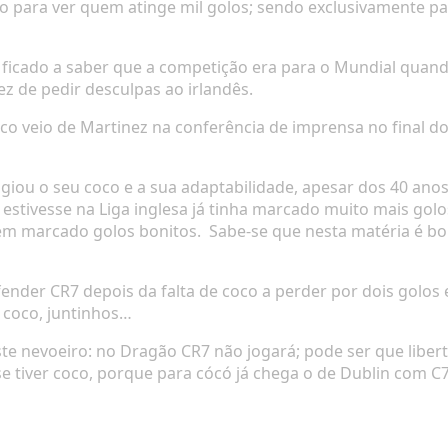
 para ver quem atinge mil golos; sendo exclusivamente p
 ficado a saber que a competição era para o Mundial quand
ez de pedir desculpas ao irlandês.
oco veio de Martinez na conferência de imprensa no final 
giou o seu coco e a sua adaptabilidade, apesar dos 40 anos.
e estivesse na Liga inglesa já tinha marcado muito mais golos
 tem marcado golos bonitos. Sabe-se que nesta matéria é b
efender CR7 depois da falta de coco a perder por dois golo
m coco, juntinhos…
te nevoeiro: no Dragão CR7 não jogará; pode ser que liber
se tiver coco, porque para cócó já chega o de Dublin com C7