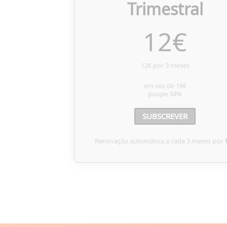
Trimestral
12
€
12€ por 3 meses
em vez de
18€
poupe
34%
SUBSCREVER
Renovação automática a cada 3 meses por