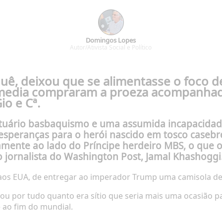
Domingos Lopes
Autor/Ativista Social e Político
quê, deixou que se alimentasse o foco de
s media compraram a proeza acompanhad
o e Cª.
ário basbaquismo e uma assumida incapacidade d
desesperanças para o herói nascido em tosco case
amente ao lado do Príncipe herdeiro MBS, o que 
 jornalista do Washington Post, Jamal Khashoggi
 aos EUA, de entregar ao imperador Trump uma camisola de 
lou por tudo quanto era sítio que seria mais uma ocasião pa
é ao fim do mundial.