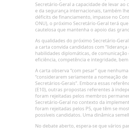
Secretário-Geral a capacidade de levar a
e da segurança internacionais, também lhe
déficits de financiamento, impasse no Cons
ONU), o próximo Secretário-Geral terá que
cautelosa que mantenha o apoio das grand
As qualidades do próximo Secretário-Geral
a carta convida candidatos com “liderança
habilidades diplomáticas, de comunicação e
eficiência, competência e integridade, b
A carta observa “com pesar” que nenhuma 
“considerarem seriamente a nomeação de m
Secretários-Gerais”. Embora essas referên
(E10), outras propostas referentes à indep
foram rejeitadas pelos membros permanent
Secretário-Geral no contexto da implemen
foram rejeitadas pelos P5, que têm se mos
possíveis candidatos. Uma dinâmica semel
No debate aberto, espera-se que vários p