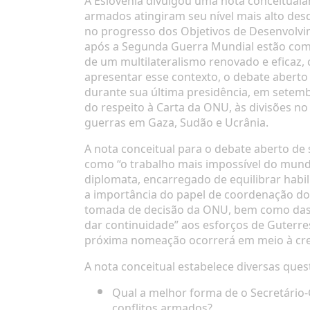
A Eslovênia divulgou uma
nota conceitual
a
armados atingiram seu nível mais alto des
no progresso dos Objetivos de Desenvolvime
após a Segunda Guerra Mundial estão com 
de um multilateralismo renovado e eficaz,
apresentar esse contexto, o debate aberto
durante sua última presidência, em setemb
do respeito à Carta da ONU, às divisões n
guerras em Gaza, Sudão e Ucrânia.
A nota conceitual para o debate aberto de 
como “o trabalho mais impossível do mundo
diplomata, encarregado de equilibrar habil
a importância do papel de coordenação do 
tomada de decisão da ONU, bem como das t
dar continuidade” aos esforços de Guter
próxima nomeação ocorrerá em meio à cre
A nota conceitual estabelece diversas ques
Qual a melhor forma de o Secretário-
conflitos armados?