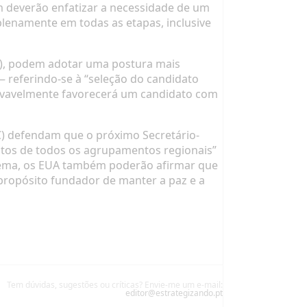
m deverão enfatizar a necessidade de um
plenamente em todas as etapas, inclusive
5), podem adotar uma postura mais
 referindo-se à “seleção do candidato
provavelmente favorecerá um candidato com
C) defendam que o próximo Secretário-
atos de todos os agrupamentos regionais”
 tema, os EUA também poderão afirmar que
propósito fundador de manter a paz e a
Tem dúvidas, sugestões ou críticas? Envie-me um e-mail:
editor@estrategizando.pt