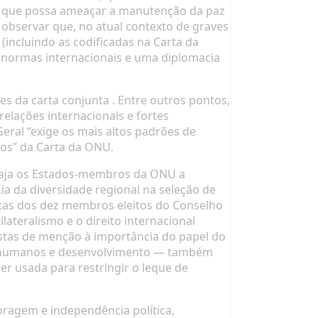
o que possa ameaçar a manutenção da paz
observar que, no atual contexto de graves
(incluindo as codificadas na Carta da
s normas internacionais e uma diplomacia
ões da
carta conjunta
. Entre outros pontos,
elações internacionais e fortes
eral “exige os mais altos padrões de
ios” da Carta da ONU.
oraja os Estados-membros da ONU a
 da diversidade regional na seleção de
stas dos dez membros eleitos do Conselho
lateralismo e o direito internacional
stas de menção à importância do papel do
os humanos e desenvolvimento — também
r usada para restringir o leque de
ragem e independência política,