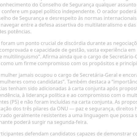
o conhecimento do Conselho de Segurança qualquer assunt
 confere um papel político independente. O orador poderá 
elho de Segurança e desrespeito às normas internacionais 
 navegar entre a defesa assertiva do multilateralismo e da
es potências.
 foram um ponto crucial de discórdia durante as negociaç
 comprovada e capacidade de gestão, vasta experiência em r
 multilinguismo”. Afirma ainda que o cargo de Secretário-G
em como um firme compromisso com os propósitos e princíp
mulher jamais ocupou o cargo de Secretária-Geral e enc
ulheres como candidatas”. Também destaca a “importância
cias tenham sido adicionadas à carta conjunta após propo
endência, à liderança política e ao compromisso com o multi
es (P5) e não foram incluídas na carta conjunta. As propo
tação dos três pilares da ONU — paz e segurança, direit
trado geralmente resistentes a uma linguagem que possa se
hante poderá surgir na segunda-feira.
articipantes defendam candidatos capazes de demonstrar co