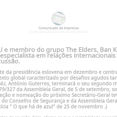
Comunicado de Imprensa
Da Responsabilidade do Autor/Entidade
NU e membro do grupo The Elders, Ban 
especialista em relações internaciona
cussão.
te da presidência eslovena em dezembro e centra
xto global caracterizado por desafios agudos ta
ONU, António Guterres, terminará o seu segundo 
/327 da Assembleia Geral, de 5 de setembro, sob
leção e nomeação do próximo Secretário-Geral te
 do Conselho de Segurança e da Assembleia Geral
ícia "
O que há de azul"
de 25 de novembro .)