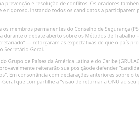
na prevenção e resolução de conflitos. Os oradores també
e e rigoroso, instando todos os candidatos a participarem 
ntre os membros permanentes do Conselho de Segurança (P
a durante o debate aberto sobre os Métodos de Trabalho —
ecretariado” — reforçaram as expectativas de que o país 
o Secretário-Geral.
 do Grupo de Países da América Latina e do Caribe (GRULA
 provavelmente reiterarão sua
posição
de defender “candid
atos”. Em consonância com declarações anteriores sobre o
Geral que compartilhe a “visão de retornar a ONU ao seu 