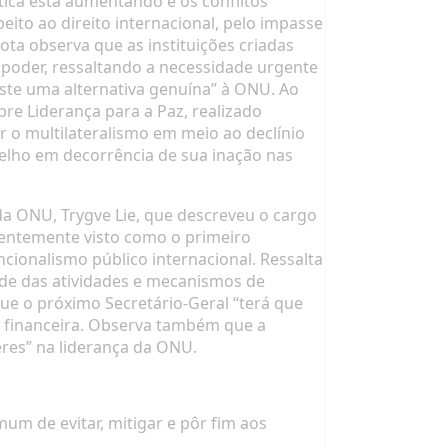
ítica está aumentando e os conflitos
ito ao direito internacional, pelo impasse
ta observa que as instituições criadas
poder, ressaltando a necessidade urgente
ste uma alternativa genuína” à ONU. Ao
bre Liderança para a Paz,
realizado
 o multilateralismo em meio ao declínio
selho em decorrência de sua inação nas
da ONU, Trygve Lie, que descreveu o cargo
uentemente visto como o primeiro
ncionalismo público internacional. Ressalta
ade das atividades e mecanismos de
e o próximo Secretário-Geral “terá que
 financeira. Observa também que a
es” na liderança da ONU.
m de evitar, mitigar e pôr fim aos