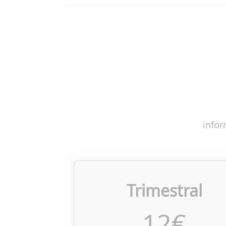
infor
Trimestral
12
€