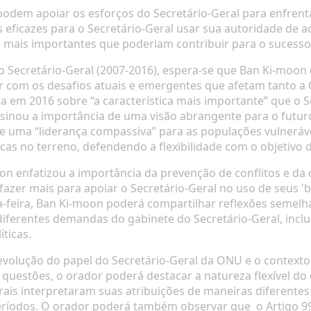
em apoiar os esforços do Secretário-Geral para enfrentar
eficazes para o Secretário-Geral usar sua autoridade de a
 mais importantes que poderiam contribuir para o sucesso 
 Secretário-Geral (2007-2016), espera-se que Ban Ki-moon
ar com os desafios atuais e emergentes que afetam tanto
sa
em 2016 sobre “a característica mais importante” que o Se
sinou a importância de uma visão abrangente para o futur
de uma “liderança compassiva” para as populações vulneráve
ticas no terreno, defendendo a flexibilidade com o objetiv
on enfatizou a importância da prevenção de conflitos e da
zer mais para apoiar o Secretário-Geral no uso de seus 'bo
a-feira, Ban Ki-moon poderá compartilhar reflexões semel
iferentes demandas do gabinete do Secretário-Geral, incl
ticas.
evolução do papel do Secretário-Geral da ONU e o context
 questões, o orador poderá destacar a natureza flexível do
ais interpretaram suas atribuições de maneiras diferente
 períodos. O orador poderá também observar que
o Artigo 9