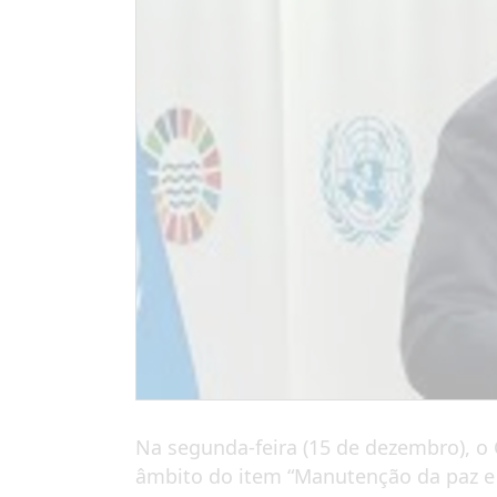
Na segunda-feira (15 de dezembro), o 
âmbito do item “Manutenção da paz e