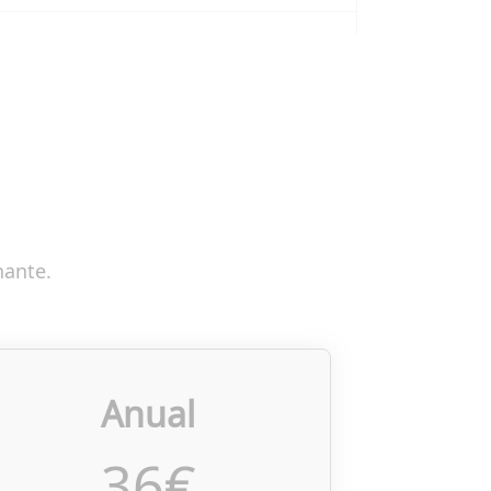
nante.
Anual
36
€