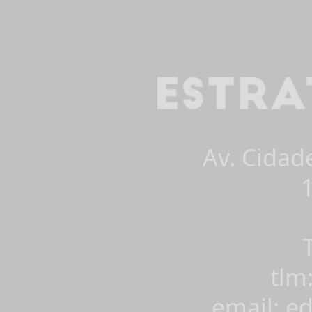
Av. Cidad
tlm
email: e