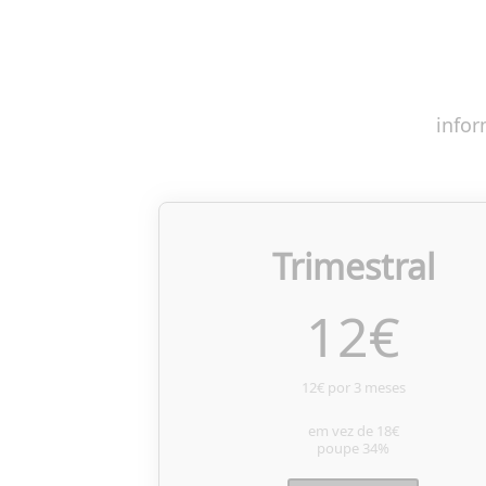
infor
Trimestral
12
€
12€ por 3 meses
em vez de
18€
poupe
34%