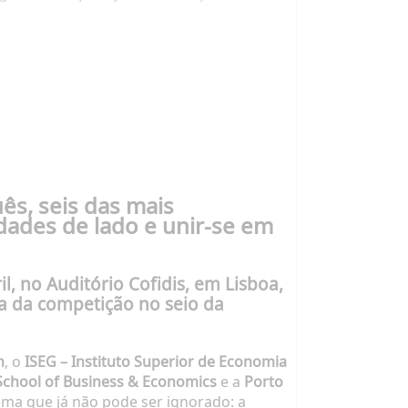
ês, seis das mais
idades de lado e unir-se em
l, no Auditório Cofidis, em Lisboa,
a da competição no seio da
n
, o
ISEG – Instituto Superior de Economia
 School of Business & Economics
e a
Porto
tema que já não pode ser ignorado: a