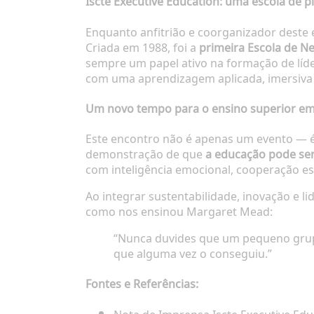
Iscte Executive Education: uma escola de p
Enquanto anfitrião e coorganizador deste
Criada em 1988, foi a
primeira Escola de N
sempre um papel ativo na formação de líd
com uma aprendizagem aplicada, imersiva 
Um novo tempo para o ensino superior em
Este encontro não é apenas um evento —
demonstração de que
a educação pode se
com inteligência emocional, cooperação est
Ao integrar sustentabilidade, inovação e l
como nos ensinou Margaret Mead:
“Nunca duvides que um pequeno grup
que alguma vez o conseguiu.”
Fontes e Referências: