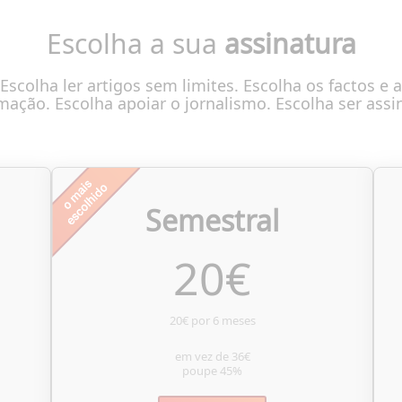
Escolha a sua
assinatura
Escolha ler artigos sem limites. Escolha os factos e a
mação. Escolha apoiar o jornalismo. Escolha ser assi
Semestral
20
€
20€ por 6 meses
em vez de
36€
poupe
45%