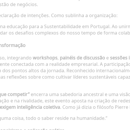
stão de negócios.
claração de intenções. Como sublinha a organização:
na educação para a Sustentabilidade em Portugal. Ao unir
rdar os desafios complexos do nosso tempo de forma colabo
ansformação
so, integrando
workshops
,
painéis de discussão
e
sessões i
te conectada com a realidade empresarial. A participaçã
m dos pontos altos da jornada. Reconhecido internacional
as reflexões sobre como cultivar líderes sustentáveis capa
que competir”
encerra uma sabedoria ancestral e uma visão
ção e na rivalidade, este evento aposta na criação de redes
xigem inteligência coletiva
. Como já dizia o filósofo Pierre 
uma coisa, todo o saber reside na humanidade.”