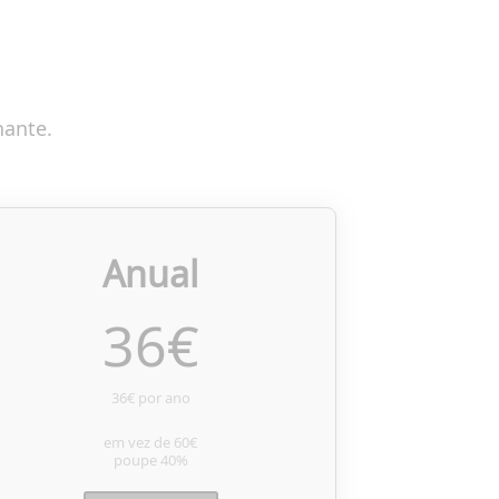
nante.
Anual
36
€
36€ por ano
em vez de
60€
poupe
40%