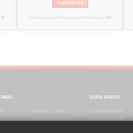
SUBSCREVER
12€
Renovação automática a cada 6 meses por
20€
ORIAS
QUEM SOMOS
smo
Anúncio
BRICS
O Estrategizando
Arquitetura
Business
Estatuto Editorial
tação e Nutrição
Artes
Catalunha
Ficha Técnica
nte
Ásia
Cérebro e mente
Contatos