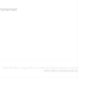
urmohamed
Tem dúvidas, sugestões ou críticas? Envie-me um e-mail:
editor@estrategizando.pt