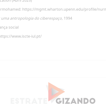
ation (Abril 2025)
Nurmohamed:
https://mgmt.wharton.upenn.edu/profile/n
or uma antropologia do ciberespaço
, 1994
nça social
https://www.iscte-iul.pt/