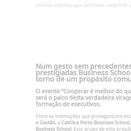
evento inédito que promete redefinir a
Num gesto sem precedentes n
prestigiadas Business School
torno de um propósito comum
O evento “Cooperar é melhor do que 
será o palco desta verdadeira vira
formação de executivos.
Entre as instituições que protagonizam est
e Gestão
, a
Católica Porto Business School
Business School
. Este grupo de elite prop