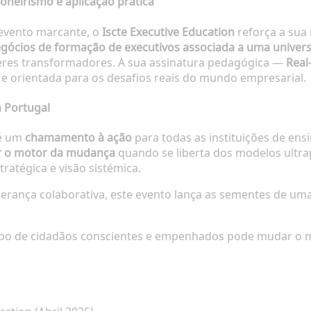
ioneirismo e aplicação prática
 evento marcante, o
Iscte Executive Education
reforça a sua
egócios de formação de executivos associada a uma univer
eres transformadores. A sua assinatura pedagógica —
Real
e orientada para os desafios reais do mundo empresarial.
 Portugal
 é um
chamamento à ação
para todas as instituições de ensi
r o motor da mudança
quando se liberta dos modelos ultr
ratégica e visão sistémica.
iderança colaborativa, este evento lança as sementes de um
o de cidadãos conscientes e empenhados pode mudar o mu