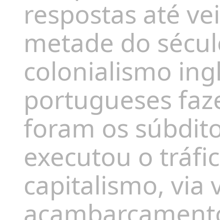
respostas
até ve
metade do sécul
colonialismo ing
portugueses
faz
foram
os súbdit
executou o tráfi
capitalismo
,
via 
açambarcament