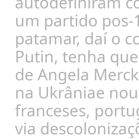
autodefiniram c
um partido pos-
patamar, daí o 
Putin, tenha qu
de
Angela
Merck
na
Ukrânia
e nou
franceses, portu
via
descolonizaç