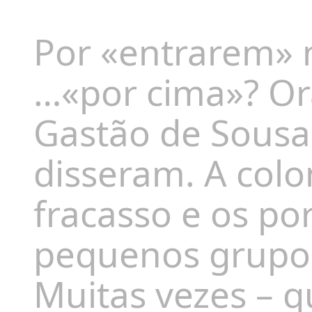
Por «entrarem» n
…«
por cima»
?
Or
Gastão de Sousa 
disseram. A colo
fracasso e os p
pequenos grupos
Muitas vezes – 