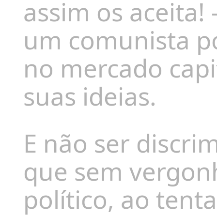
assim os aceita!
um
c
omunista po
no mercado capit
suas ideias.
E não ser discri
que sem vergon
político, ao tent