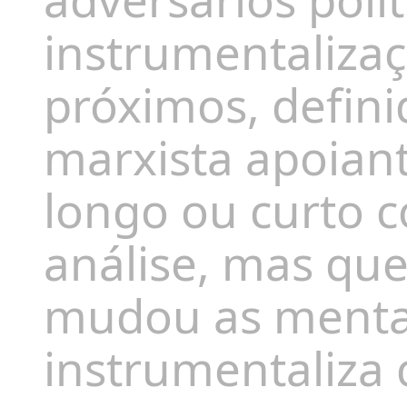
instrumentaliza
próximos
, defin
marxista apoian
longo
ou curto 
análise,
m
as que
mudou as menta
instrumentaliz