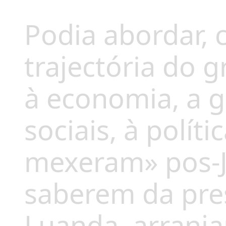
Podia abordar, 
trajectória do 
à economia, a g
sociais, à políti
mexeram» pos-J
saberem da pre
Luanda, arranja