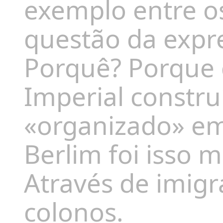
exemplo entre o
questão d
a expr
Porquê?
Porque 
Imperial constr
«organizado» em
Berlim foi isso
A
través de
imigr
colonos.