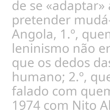
de se «adaptar» 
pretender mudá-
Angola, 1.º, qu
leninismo não
e
que
os dedos d
humano; 2.º, que
falado com quem
1974 com Nito A