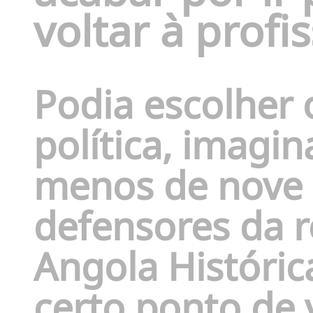
volta
r
à profi
Podia escolher 
política, imagi
menos de
nove
defensores da 
Angola Históri
certo ponto de