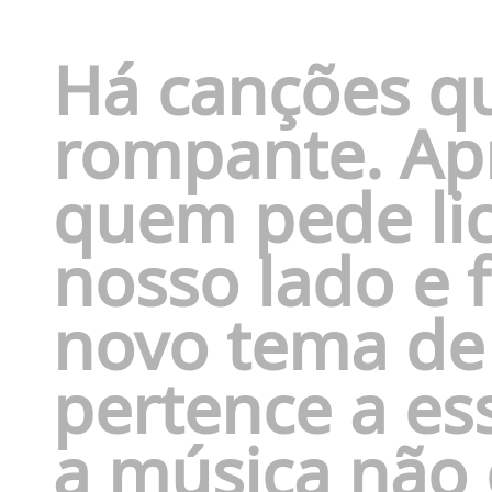
Há canções q
rompante. A
quem pede li
nosso lado e 
novo tema d
pertence a ess
a música não g