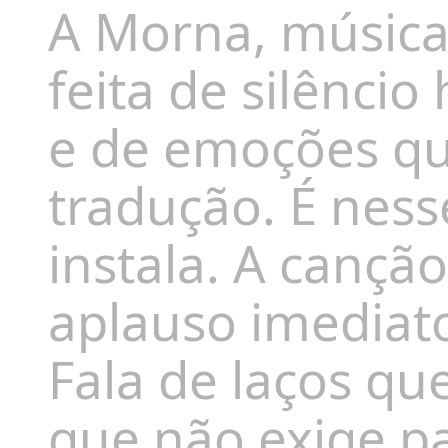
A Morna, música
feita de silênci
e de emoções qu
tradução. É ness
instala. A cançã
aplauso imediat
Fala de laços qu
que não exige pa