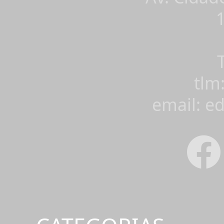
tlm
email: e