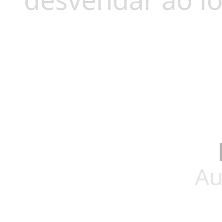
desvendar ao l
Au