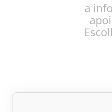
a inf
apoi
Escol