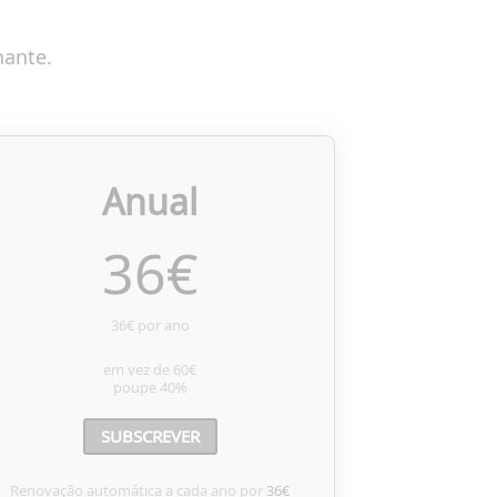
nante.
Anual
36
€
36€ por ano
em vez de
60€
poupe
40%
SUBSCREVER
Renovação automática a cada ano por
36€