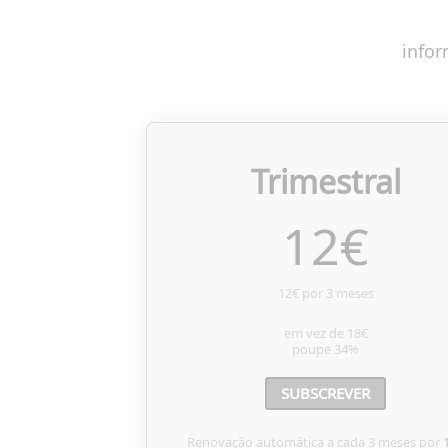
infor
Trimestral
12
€
12€ por 3 meses
em vez de
18€
poupe
34%
SUBSCREVER
Renovação automática a cada 3 meses por