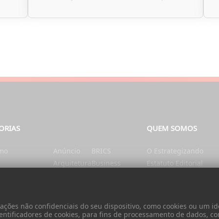
ORIAS
QUEM SOMOS
smo
Anúncio
BRICS
O Estrategizando
Arquitetura
Business
Estatuto Editorial
tação e Nutrição
Artes
Catalunha
Ficha Técnica
nte
Ásia
Cérebro e mente
Contatos
Autarquias
China
Donativo
ões não confidenciais do seu dispositivo, como cookies ou um ide
Cidadania
entificadores de cookies, para fins de processamento de dados, c