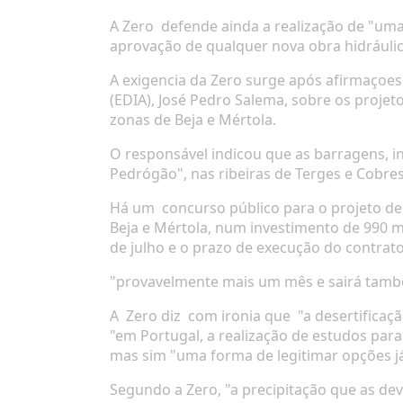
A Zero
defende ainda a realização de "um
aprovação de qualquer nova obra hidráulic
A exigencia da Zero surge após afirmaçoes
(EDIA), José Pedro Salema, sobre os projet
zonas de Beja e Mértola.
O responsável indicou que as barragens, in
Pedrógão", nas ribeiras de Terges e Cobres
Há um
concurso público para o projeto d
Beja e Mértola, num investimento de 990 m
de julho e o prazo de execução do contrat
"provavelmente mais um mês e sairá tamb
A
Zero diz
com ironia que
"a desertificaç
"em Portugal, a realização de estudos para
mas sim "uma forma de legitimar opções j
Segundo a Zero, "a precipitação que as de