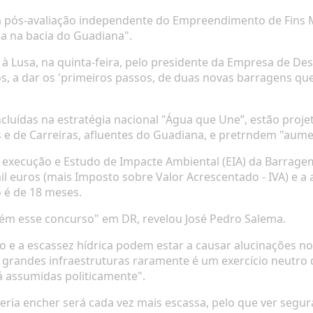
a pós-avaliação independente do Empreendimento de Fins M
a na bacia do Guadiana".
 à Lusa, na quinta-feira, pelo presidente da Empresa de De
os, a dar os 'primeiros passos, de duas novas barragens qu
cluídas na estratégia nacional "Água que Une”, estão proje
 e de Carreiras, afluentes do Guadiana, e pretrndem "aumen
e execução e Estudo de Impacte Ambiental (EIA) da Barrage
il euros (mais Imposto sobre Valor Acrescentado - IVA) e a
o é de 18 meses.
ém esse concurso" em DR, revelou José Pedro Salema.
ão e a escassez hídrica podem estar a causar alucinações n
 grandes infraestruturas raramente é um exercício neutro d
á assumidas politicamente".
veria encher será cada vez mais escassa, pelo que ver segu