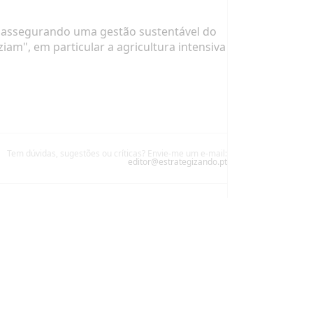
 é assegurando uma gestão sustentável do
iam", em particular a agricultura intensiva
Tem dúvidas, sugestões ou críticas? Envie-me um e-mail:
editor@estrategizando.pt