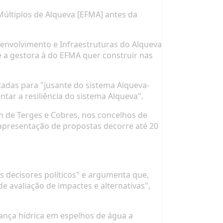
últiplos de Alqueva [EFMA] antes da
senvolvimento e Infraestruturas do Alqueva
e a gestora à do EFMA quer construir nas
tadas para "jusante do sistema Alqueva-
tar a resiliência do sistema Alqueva".
m de Terges e Cobres, nos concelhos de
 apresentação de propostas decorre até 20
os decisores políticos" e argumenta que,
e avaliação de impactes e alternativas",
rança hídrica em espelhos de água a