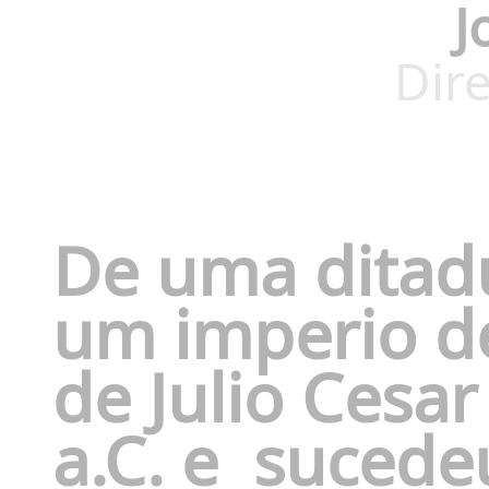
J
Dire
De uma ditad
um imperio de
de Julio Cesa
a.C. e
sucedeu