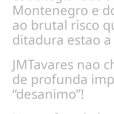
Montenegro e do
ao brutal risco 
ditadura estao a 
JMTavares nao ch
de profunda impo
“desanimo”!