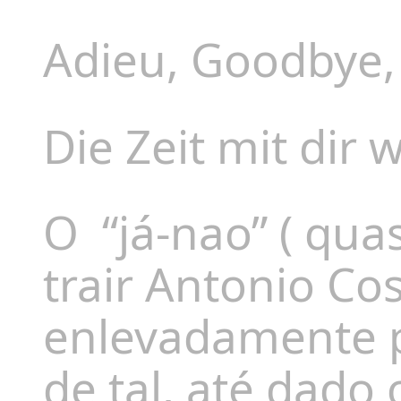
Adieu, Goodbye,
Die Zeit mit dir 
O
“já-nao” ( qu
trair Antonio C
enlevadamente po
de tal, até dado 