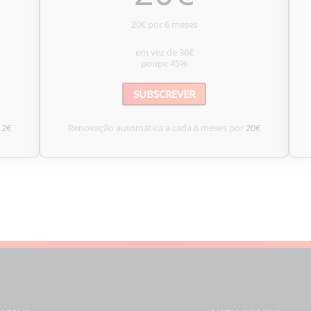
20€ por 6 meses
em vez de
36€
poupe
45%
SUBSCREVER
12€
Renovação automática a cada 6 meses por
20€