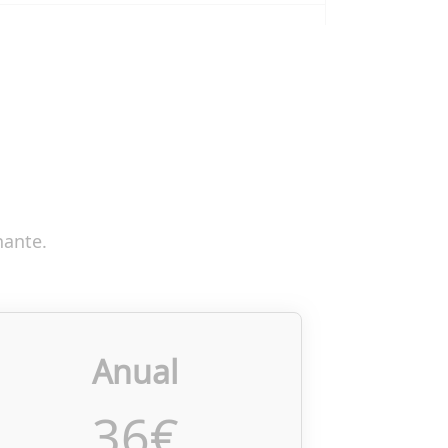
nante.
Anual
36
€