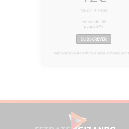
12€ por 3 meses
em vez de
18€
poupe
34%
SUBSCREVER
Renovação automática a cada 3 meses por