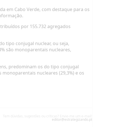
vida em Cabo Verde, com destaque para os
informação.
stribuídos por 155.732 agregados
 tipo conjugal nuclear, ou seja,
8,3% são monoparentais nucleares,
ns, predominam os do tipo conjugal
s monoparentais nucleares (29,3%) e os
Tem dúvidas, sugestões ou críticas? Envie-me um e-mail:
editor@estrategizando.pt