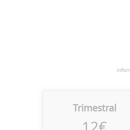
infor
Trimestral
12
€