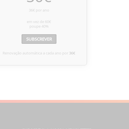
36€ por ano
em vez de
60€
poupe
40%
SUBSCREVER
Renovação automática a cada ano por
36€