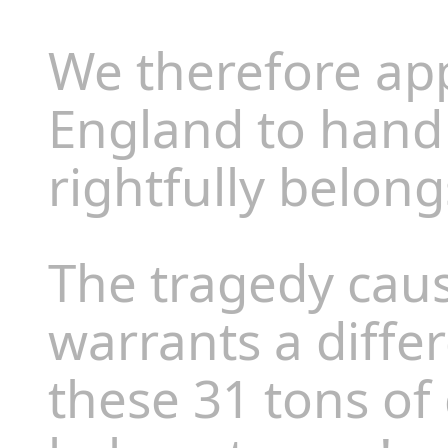
We therefore app
England to hand
rightfully belongs
The tragedy cau
warrants a diffe
these 31 tons of