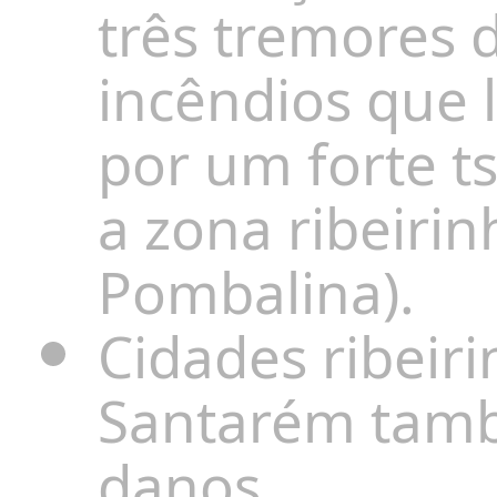
três tremores d
incêndios que 
por um forte 
a zona ribeirin
Pombalina).
Cidades ribeir
Santarém tamb
danos.