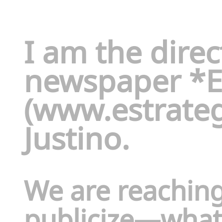
I am the direc
newspaper *E
(
www.estrateg
Justino.
We are reaching
publicize—what 