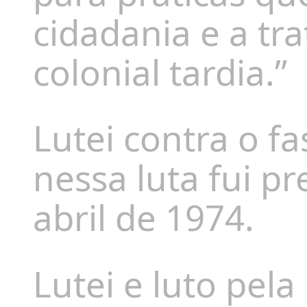
cidadania e a t
colonial tardia.”
Lutei contra o f
nessa luta fui p
abril de 1974.
Lutei e luto pel