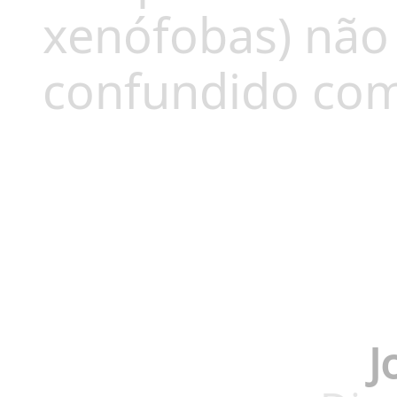
xenófobas) não
confundido com
J