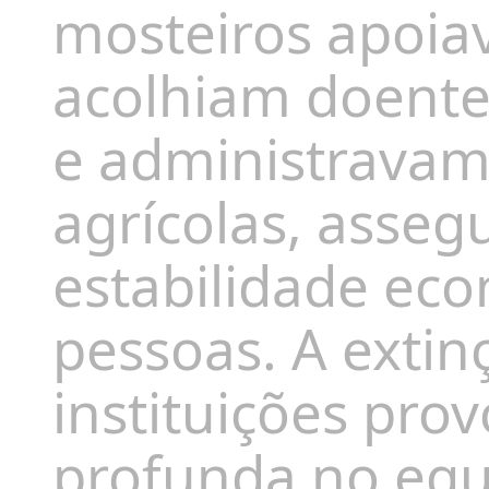
mosteiros apoia
acolhiam doente
e administravam
agrícolas, asse
estabilidade eco
pessoas. A extin
instituições pro
profunda no equil