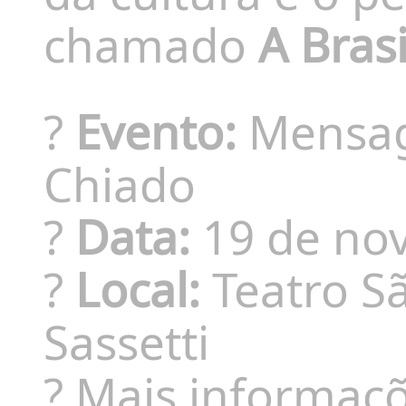
chamado
A Brasi
?
Evento:
Mensage
Chiado
?
Data:
19 de no
?
Local:
Teatro Sã
Sassetti
? Mais informaçõ