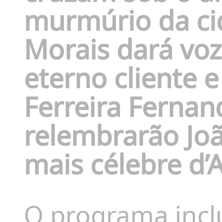
murmúrio da ci
Morais
dará vo
eterno cliente 
Ferreira Fernan
relembrarão
Jo
mais célebre d’A
O programa incl