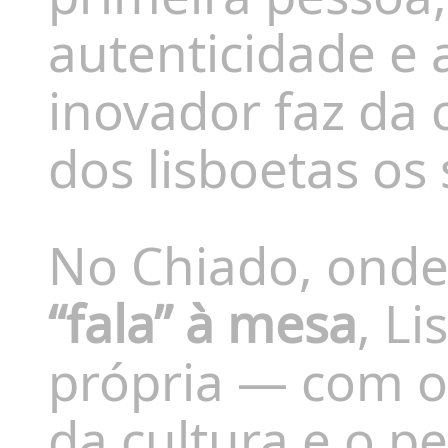
autenticidade e 
inovador faz da 
dos lisboetas os
No Chiado, ond
“fala” à mesa
, Li
própria — com o 
da cultura e o p