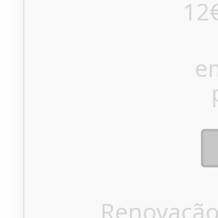
12
e
Renovação