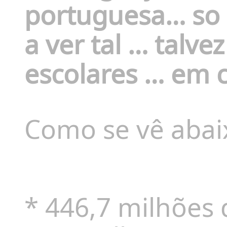
portuguesa… so 
a ver tal … talv
escolares … em c
Como se vê abai
* 446,7 milhões