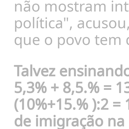
não mostram in
política", acusou
que o povo tem d
Talvez ensinando
5,3% + 8,5.% = 
(10%+15.% ):2 = 
de imigração na 