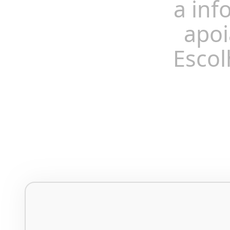
a inf
apoi
Escol