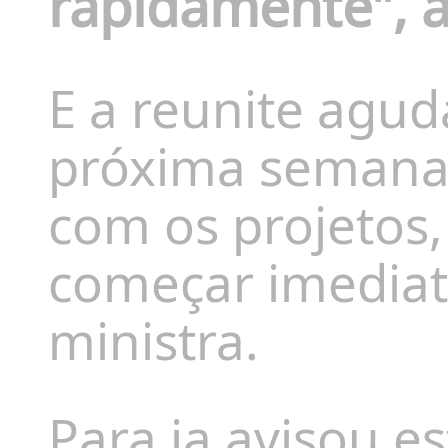
rapidamente"
, 
E a reunite agud
próxima semana
com os projetos,
começar imedia
ministra.
Para ja avisou e