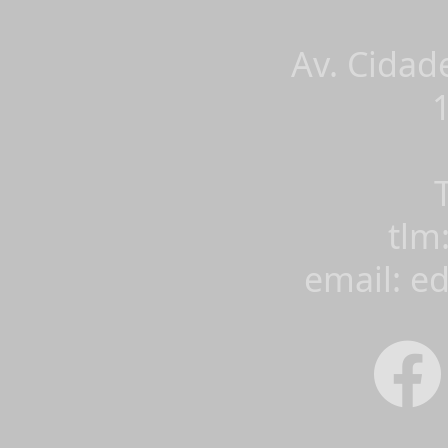
Av. Cidad
tlm
email: e