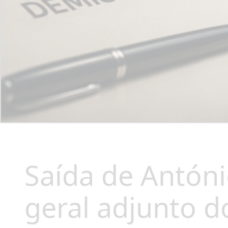
Saída de Antóni
geral adjunto d