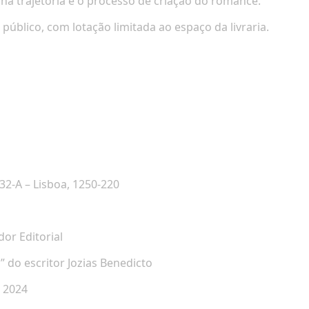
a trajetória e o processo de criação do romance.
público, com lotação limitada ao espaço da livraria.
 32-A – Lisboa, 1250-220
or Editorial
 do escritor Jozias Benedicto
l 2024