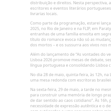
distribuição e direitos. Nesta perspectiva
escritores e eventos literários portugues
livrarias locais.
Como parte da programação, estarei lança
2025, no Rio de Janeiro e na FLIP, em Para
entranhas de uma família envolta em segre
título do romance evoca não só as mudança
dos mortos – e os sussurra aos vivos nos
Além do lançamento de “As vontades do ven
Lisboa 2026 promove mesas de debate, sessõ
língua portuguesa e consolidando Lisboa 
No dia 28 de maio, quinta-feira, às 12h, na
uma mesa redonda com escritoras brasilei
Na sexta-feira, 29 de maio, a tarde no mesm
para construir uma memória de longo prazo 
de dar sentido ao caos cotidiano”. Às 16h,
necessidade de expressão autêntica e o dese