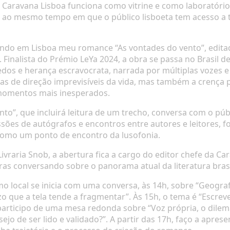
, a Caravana Lisboa funciona como vitrine e como laboratór
es ao mesmo tempo em que o público lisboeta tem acesso a t
ndo em Lisboa meu romance “As vontades do vento”, editado
ty. Finalista do Prémio LeYa 2024, a obra se passa no Brasi
dos e herança escravocrata, narrada por múltiplas vozes e
s de direção imprevisíveis da vida, mas também a crença 
 momentos mais inesperados.
to”, que incluirá leitura de um trecho, conversa com o púb
es de autógrafos e encontros entre autores e leitores, for
como um ponto de encontro da lusofonia.
 Livraria Snob, a abertura fica a cargo do editor chefe da 
ras conversando sobre o panorama atual da literatura bras
o local se inicia com uma conversa, às 14h, sobre “Geografia
que a tela tende a fragmentar”. Às 15h, o tema é “Escrever
 participo de uma mesa redonda sobre “Voz própria, o dile
jo de ser lido e validado?”. A partir das 17h, faço a aprese