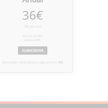
36
€
36€ por ano
em vez de
60€
poupe
40%
SUBSCREVER
Renovação automática a cada ano por
36€