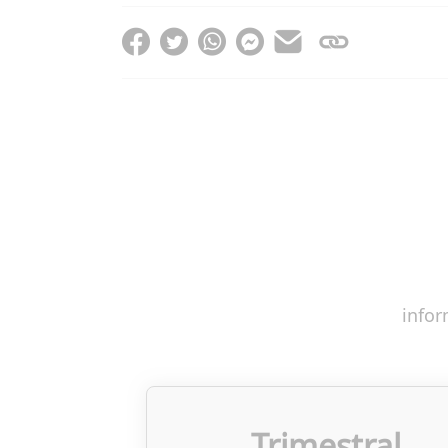
infor
Trimestral