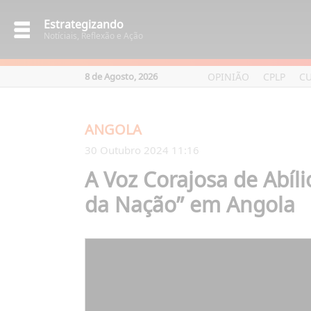
Estrategizando
Notíciais, Reflexão e Ação
OPINIÃO
CPLP
C
8 de Agosto, 2026
ANGOLA
30 Outubro 2024 11:16
A Voz Corajosa de Abíl
da Nação” em Angola