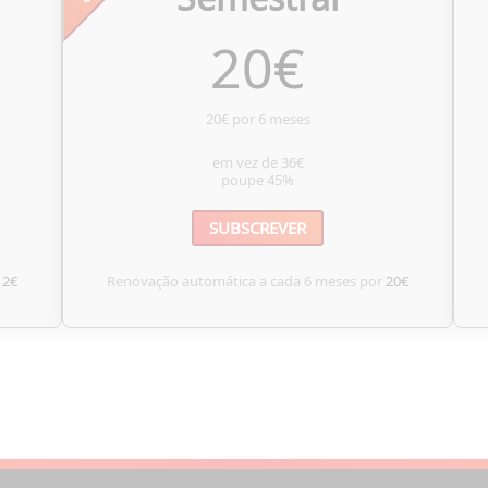
20
€
20€ por 6 meses
em vez de
36€
poupe
45%
SUBSCREVER
12€
Renovação automática a cada 6 meses por
20€