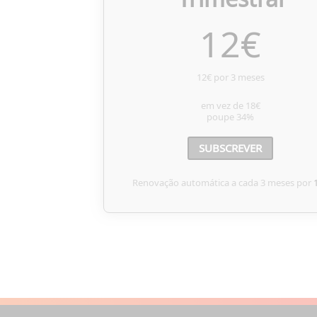
12
€
12€ por 3 meses
em vez de
18€
poupe
34%
SUBSCREVER
Renovação automática a cada 3 meses por