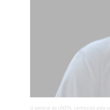
O general da UNITA, conhecido pela s