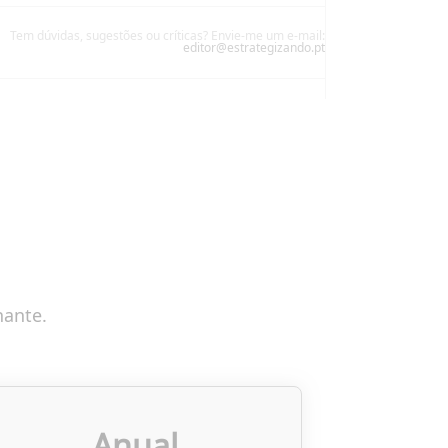
Tem dúvidas, sugestões ou críticas? Envie-me um e-mail:
editor@estrategizando.pt
nante.
Anual