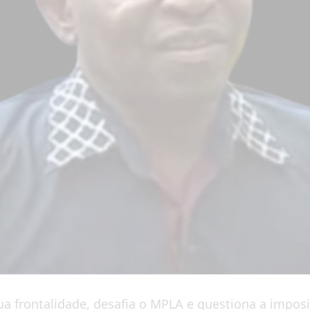
ua frontalidade, desafia o MPLA e questiona a impo