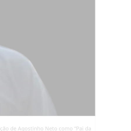
sição de Agostinho Neto como “Pai da